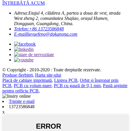
ÎNTREBĂTĂ ACUM
Adresa:
Etajul 4, clădirea A, partea a doua de vest, strada
West zheng 2, comunitatea Shajiao, orașul Humen,
Dongguan, Guangdong, China.
Telefon:
+86 13723586848
E-mail
liuyuefeng@dgkangna.com
© Copyright - 2010-2020 : Toate drepturile rezervate.
Produse fierbinți
,
Harta site-ului
Placă de cablare imprimată
,
Lipirea PCB
,
Orbit și îngropat prin
PCB
,
PCB cu volum mare
,
PCB cu gaură de 0,1 mm
,
Pastă argintie
pentru orificiu PCB
,
Trimite e-mail
13723586848
x