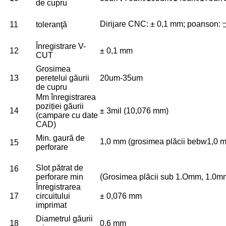
de cupru
Dirijare CNC: ± 0,1 mm; poanson:
11
toleranţă
Înregistrare V-
12
± 0,1 mm
CUT
Grosimea
13
peretelui găurii
20um-35um
de cupru
Mm înregistrarea
poziției găurii
14
± 3mil (10,076 mm)
(campare cu date
CAD)
Min. gaură de
1,0 mm (grosimea plăcii bebw1,0 
15
perforare
Slot pătrat de
16
perforare min
(Grosimea plăcii sub 1.Omm, 1.0
Înregistrarea
17
circuitului
± 0,076 mm
imprimat
Diametrul găurii
18
0,6 mm