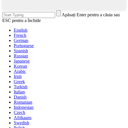
Apăsați Enter pentru a căuta sau
ESC pentru a închide
English
French
German
Portuguese
Spanish
Russian
Japanese
Korean
Arabic
Irish
Greek
Turkish
Italian
Danish
Romanian
Indonesian
Czech
Afrikaans
Swedish
Polish