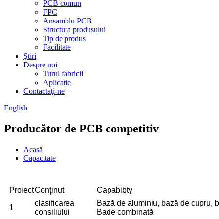
PCB comun
FPC
Ansamblu PCB
Structura produsului
Tip de produs
Facilitate
Ştiri
Despre noi
Turul fabricii
Aplicație
Contactaţi-ne
English
Producător de PCB competitiv
Acasă
Capacitate
Proiect
Conţinut
Capabibty
clasificarea
Bază de aluminiu, bază de cupru, 
1
consiliului
Bade combinată