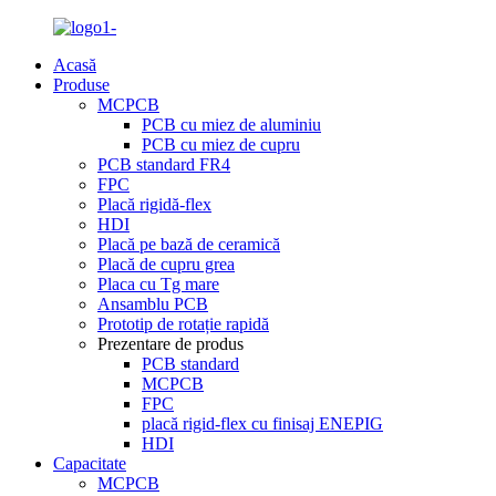
Acasă
Produse
MCPCB
PCB cu miez de aluminiu
PCB cu miez de cupru
PCB standard FR4
FPC
Placă rigidă-flex
HDI
Placă pe bază de ceramică
Placă de cupru grea
Placa cu Tg mare
Ansamblu PCB
Prototip de rotație rapidă
Prezentare de produs
PCB standard
MCPCB
FPC
placă rigid-flex cu finisaj ENEPIG
HDI
Capacitate
MCPCB