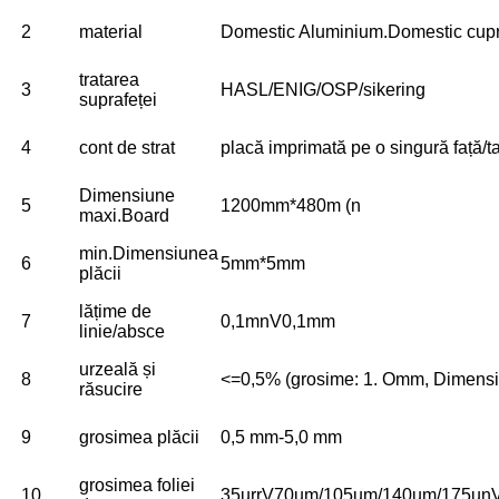
2
material
Domestic Aluminium.Domestic cupru
tratarea
3
HASL/ENIG/OSP/sikering
suprafeței
4
cont de strat
placă imprimată pe o singură față/t
Dimensiune
5
1200mm*480m (n
maxi.Board
min.Dimensiunea
6
5mm*5mm
plăcii
lățime de
7
0,1mnV0,1mm
linie/absce
urzeală și
8
<=0,5% (grosime: 1. Omm, Dimens
răsucire
9
grosimea plăcii
0,5 mm-5,0 mm
grosimea foliei
10
35urrV70um/105um/140um/175un