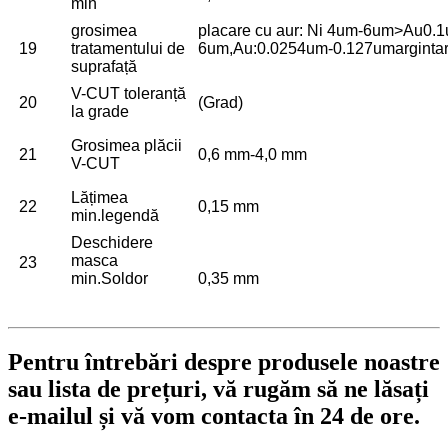
min
grosimea
placare cu aur: Ni 4um-6um>Au0.
19
tratamentului de
6um,Au:0.0254um-0.127um
argint
suprafață
V-CUT toleranță
20
(Grad)
la grade
Grosimea plăcii
21
0,6 mm-4,0 mm
V-CUT
Lățimea
22
0,15 mm
min.legendă
Deschidere
masca
23
min.Soldor
0,35 mm
Pentru întrebări despre produsele noastre
sau lista de prețuri, vă rugăm să ne lăsați
e-mailul și vă vom contacta în 24 de ore.