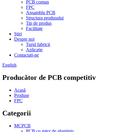
PCB comun
FPC
Ansamblu PCB
Structura produsului
Tip de produs
Facilitate
Ştiri
Despre noi
Turul fabricii
Aplicație
Contactaţi-ne
English
Producător de PCB competitiv
Acasă
Produse
FPC
Categorii
MCPCB
PCB cu miez de aluminiu