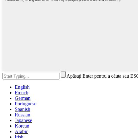
Apăsați Enter pentru a căuta sau ES
English
French
German
Portuguese
Spanish
Russian
Japanese
Korean
Arabic
Irish