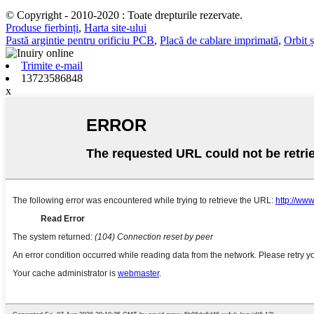
© Copyright - 2010-2020 : Toate drepturile rezervate.
Produse fierbinți
,
Harta site-ului
Pastă argintie pentru orificiu PCB
,
Placă de cablare imprimată
,
Orbit 
Trimite e-mail
13723586848
x