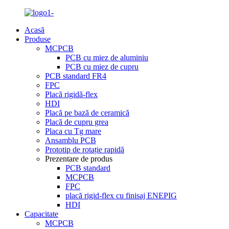
Acasă
Produse
MCPCB
PCB cu miez de aluminiu
PCB cu miez de cupru
PCB standard FR4
FPC
Placă rigidă-flex
HDI
Placă pe bază de ceramică
Placă de cupru grea
Placa cu Tg mare
Ansamblu PCB
Prototip de rotație rapidă
Prezentare de produs
PCB standard
MCPCB
FPC
placă rigid-flex cu finisaj ENEPIG
HDI
Capacitate
MCPCB