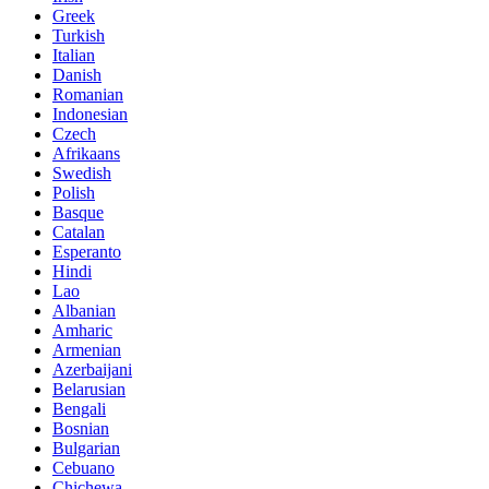
Greek
Turkish
Italian
Danish
Romanian
Indonesian
Czech
Afrikaans
Swedish
Polish
Basque
Catalan
Esperanto
Hindi
Lao
Albanian
Amharic
Armenian
Azerbaijani
Belarusian
Bengali
Bosnian
Bulgarian
Cebuano
Chichewa