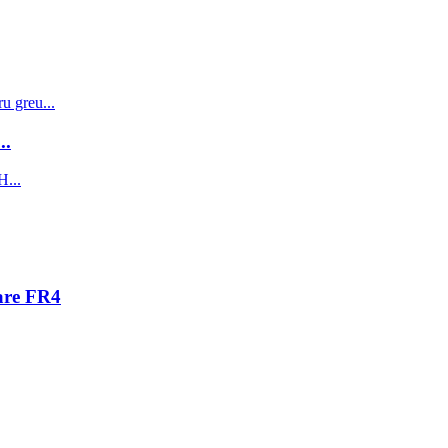
..
zare FR4