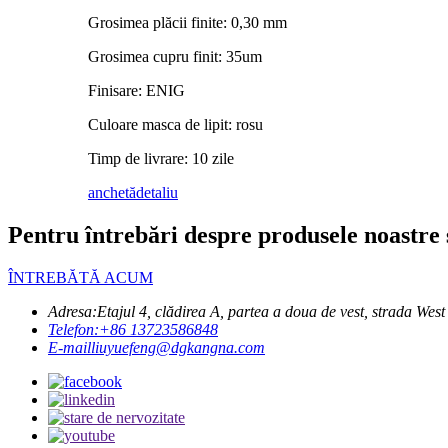
Grosimea plăcii finite: 0,30 mm
Grosimea cupru finit: 35um
Finisare: ENIG
Culoare masca de lipit: rosu
Timp de livrare: 10 zile
anchetă
detaliu
Pentru întrebări despre produsele noastre s
ÎNTREBĂTĂ ACUM
Adresa:
Etajul 4, clădirea A, partea a doua de vest, strada 
Telefon:
+86 13723586848
E-mail
liuyuefeng@dgkangna.com