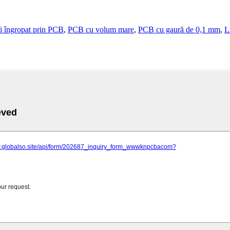
și îngropat prin PCB
,
PCB cu volum mare
,
PCB cu gaură de 0,1 mm
,
L