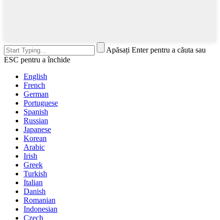
Apăsați Enter pentru a căuta sau
ESC pentru a închide
English
French
German
Portuguese
Spanish
Russian
Japanese
Korean
Arabic
Irish
Greek
Turkish
Italian
Danish
Romanian
Indonesian
Czech