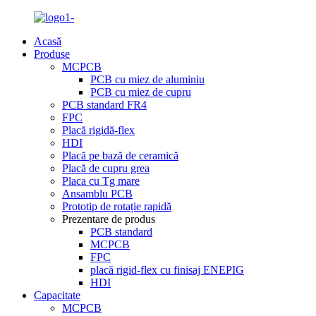
Acasă
Produse
MCPCB
PCB cu miez de aluminiu
PCB cu miez de cupru
PCB standard FR4
FPC
Placă rigidă-flex
HDI
Placă pe bază de ceramică
Placă de cupru grea
Placa cu Tg mare
Ansamblu PCB
Prototip de rotație rapidă
Prezentare de produs
PCB standard
MCPCB
FPC
placă rigid-flex cu finisaj ENEPIG
HDI
Capacitate
MCPCB