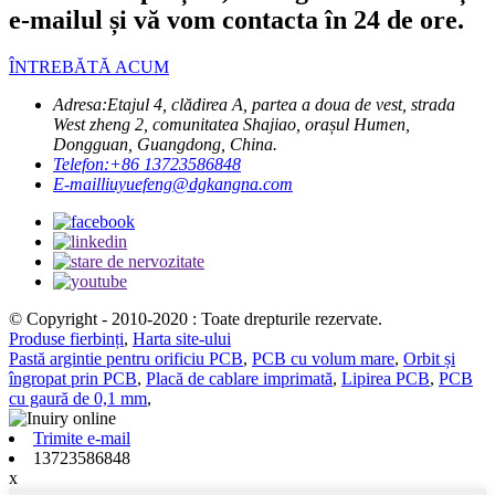
e-mailul și vă vom contacta în 24 de ore.
ÎNTREBĂTĂ ACUM
Adresa:
Etajul 4, clădirea A, partea a doua de vest, strada
West zheng 2, comunitatea Shajiao, orașul Humen,
Dongguan, Guangdong, China.
Telefon:
+86 13723586848
E-mail
liuyuefeng@dgkangna.com
© Copyright - 2010-2020 : Toate drepturile rezervate.
Produse fierbinți
,
Harta site-ului
Pastă argintie pentru orificiu PCB
,
PCB cu volum mare
,
Orbit și
îngropat prin PCB
,
Placă de cablare imprimată
,
Lipirea PCB
,
PCB
cu gaură de 0,1 mm
,
Trimite e-mail
13723586848
x