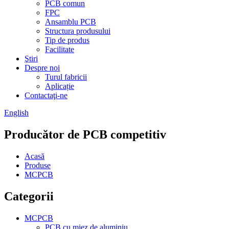
PCB comun
FPC
Ansamblu PCB
Structura produsului
Tip de produs
Facilitate
Ştiri
Despre noi
Turul fabricii
Aplicație
Contactaţi-ne
English
Producător de PCB competitiv
Acasă
Produse
MCPCB
Categorii
MCPCB
PCB cu miez de aluminiu