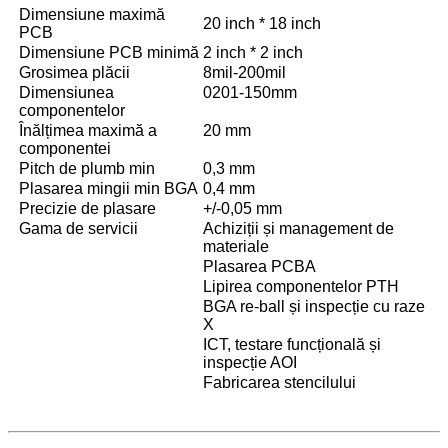
Dimensiune maximă
20 inch * 18 inch
PCB
Dimensiune PCB minimă
2 inch * 2 inch
Grosimea plăcii
8mil-200mil
Dimensiunea
0201-150mm
componentelor
Înălțimea maximă a
20 mm
componentei
Pitch de plumb min
0,3 mm
Plasarea mingii min BGA
0,4 mm
Precizie de plasare
+/-0,05 mm
Gama de servicii
Achiziții și management de
materiale
Plasarea PCBA
Lipirea componentelor PTH
BGA re-ball și inspecție cu raze
X
ICT, testare funcțională și
inspecție AOI
Fabricarea stencilului