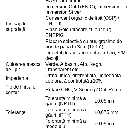
HASL fără plumb
Immersion Gold (ENIG), Immersion Tin,
Immersion Silver
Conservant organic de lipit (OSP) /
ENTEK
Finisaj de
suprafață
Flash Gold (placare cu aur dur)
ENEPIG
Placare selectivă cu aur, grosime de
aur de până la 3um (120u")
Degetul de aur, amprentă carbon, S/M
decojit
Culoarea masca
Verde, Albastru, Alb, Negru,
de lipit
Transparent etc.
Urmă unică, diferențială, impedanță
Impedanta
coplanară controlată ±10%
Tip de finisare
Rutare CNC; V-Scoring / Cut; Pumn
contur
Toleranța minimă a
±0,05 mm
găurii (NPTH)
Toleranța minimă a
Toleranțe
±0,075 mm
găurii (PTH)
Toleranță minimă a
±0,05 mm
modelului