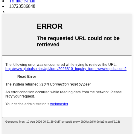
Trimite e-mail
13723586848
x