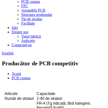
PCB comun
FPC
Ansamblu PCB
Structura produsului
Tip de produs
Facilitate
Ştiri
Despre noi
Turul fabricii
Aplicație
Contactaţi-ne
English
Producător de PCB competitiv
Acasă
PCB comun
Articole
Capacitate
Număr de straturi
1-40 de straturi
FR-4 (Tg ridicată, fără halogeni,
frecvență înaltă)