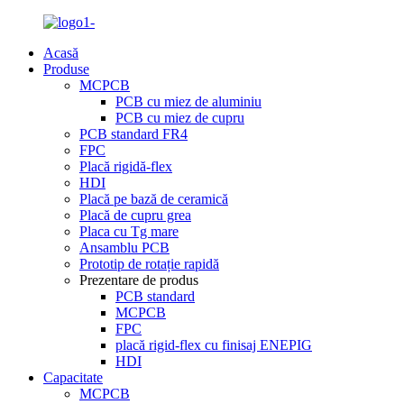
Acasă
Produse
MCPCB
PCB cu miez de aluminiu
PCB cu miez de cupru
PCB standard FR4
FPC
Placă rigidă-flex
HDI
Placă pe bază de ceramică
Placă de cupru grea
Placa cu Tg mare
Ansamblu PCB
Prototip de rotație rapidă
Prezentare de produs
PCB standard
MCPCB
FPC
placă rigid-flex cu finisaj ENEPIG
HDI
Capacitate
MCPCB