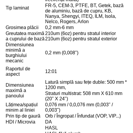
FR-5, CEM-3, PTFE, BT, Getek, bază
Tip laminat
de aluminiu, bază de cupru, KB,
Nanya, Shengyi, ITEQ, ILM, Isola,
Nelco, Rogers, Arlon
Grosimea plăcii
0,2 mm-6 mm
Greutatea maximă
210um (6oz) pentru stratul interior
a cuprului de bază
210um (6oz) pentru stratul exterior
Dimensiunea
minimă a
0,2 mm (0,008")
burghiului
mecanic
Raportul de
12:01
aspect
Latură simplă sau fețe duble: 500 mm *
Dimensiunea
1200 mm,
maximă a
Straturi multistrat: 508 mm X 610 mm
panoului
(20" X 24")
Lățimea/spațiul
0,076 mm / 0,0,076 mm (0,003" /
minim al liniei
0,003")
Prin tip de gaură
Orb / Îngropat / Înfundat (VOP, VIP...)
HDI / Microvia
DA
HASL