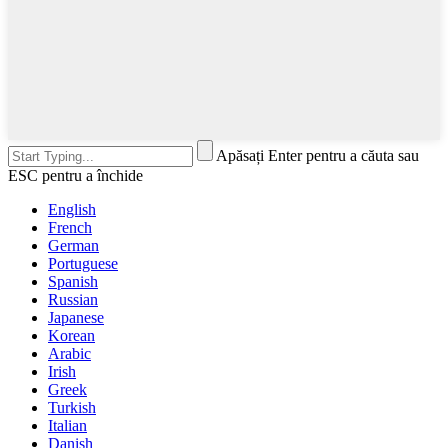
Apăsați Enter pentru a căuta sau
ESC pentru a închide
English
French
German
Portuguese
Spanish
Russian
Japanese
Korean
Arabic
Irish
Greek
Turkish
Italian
Danish