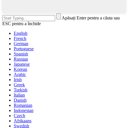
Apăsați Enter pentru a căuta sau
ESC pentru a închide
English
French
German
Portuguese
Spanish
Russian
Japanese
Korean
Arabic
Irish
Greek
Turkish
Italian
Danish
Romanian
Indonesian
Czech
Afrikaans
Swedish