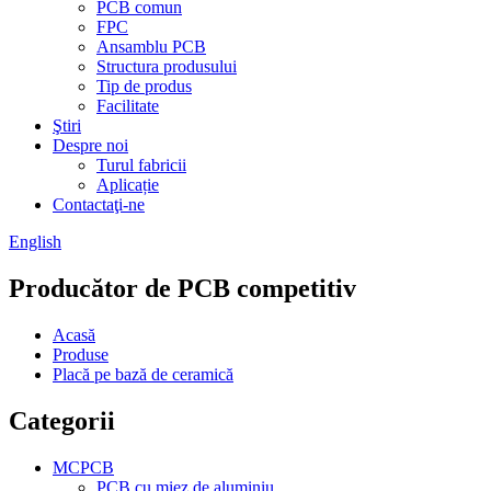
PCB comun
FPC
Ansamblu PCB
Structura produsului
Tip de produs
Facilitate
Ştiri
Despre noi
Turul fabricii
Aplicație
Contactaţi-ne
English
Producător de PCB competitiv
Acasă
Produse
Placă pe bază de ceramică
Categorii
MCPCB
PCB cu miez de aluminiu