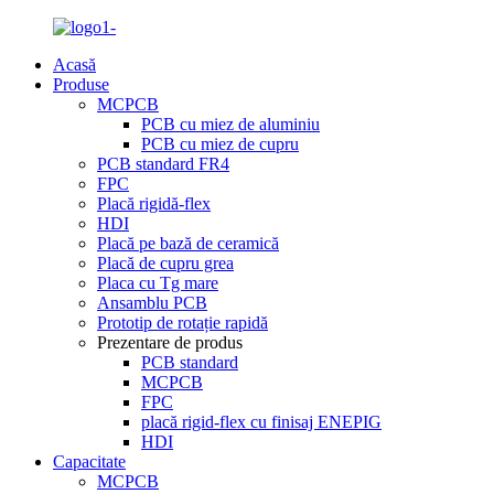
Acasă
Produse
MCPCB
PCB cu miez de aluminiu
PCB cu miez de cupru
PCB standard FR4
FPC
Placă rigidă-flex
HDI
Placă pe bază de ceramică
Placă de cupru grea
Placa cu Tg mare
Ansamblu PCB
Prototip de rotație rapidă
Prezentare de produs
PCB standard
MCPCB
FPC
placă rigid-flex cu finisaj ENEPIG
HDI
Capacitate
MCPCB