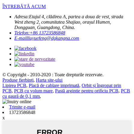
ÎNTREBĂTĂ ACUM
Adresa:
Etajul 4, clădirea A, partea a doua de vest, strada
West zheng 2, comunitatea Shajiao, orașul Humen,
Dongguan, Guangdong, China.
Telefon:
+86 13723586848
E-mail
liuyuefeng@dgkangna.com
© Copyright - 2010-2020 : Toate drepturile rezervate.
Produse fierbinți
,
Harta site-ului
Lipirea PCB
,
Placă de cablare imprimată
,
Orbit și îngropat prin
PCB
,
PCB cu volum mare
,
Pastă argintie pentru orificiu PCB
,
PCB
cu gaură de 0,1 mm
,
Trimite e-mail
13723586848
x