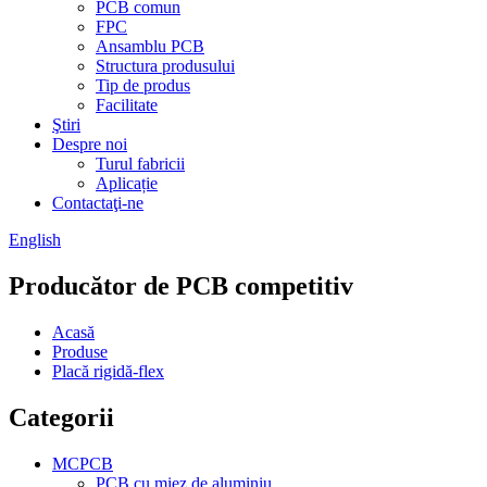
PCB comun
FPC
Ansamblu PCB
Structura produsului
Tip de produs
Facilitate
Ştiri
Despre noi
Turul fabricii
Aplicație
Contactaţi-ne
English
Producător de PCB competitiv
Acasă
Produse
Placă rigidă-flex
Categorii
MCPCB
PCB cu miez de aluminiu