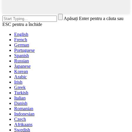
Apăsați Enter pentru a căuta sau
ESC pentru a închide
English
French
German
Portuguese
Spanish
Russian
Japanese
Korean
Arabic
Irish
Greek
Turkish
Italian
Danish
Romanian
Indonesian
Czech
Afrikaans
Swedish