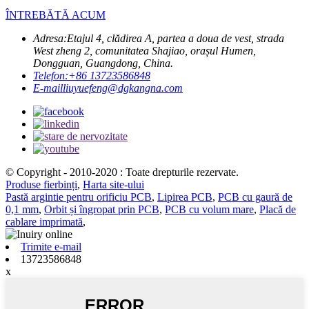
ÎNTREBĂTĂ ACUM
Adresa:
Etajul 4, clădirea A, partea a doua de vest, strada
West zheng 2, comunitatea Shajiao, orașul Humen,
Dongguan, Guangdong, China.
Telefon:
+86 13723586848
E-mail
liuyuefeng@dgkangna.com
© Copyright - 2010-2020 : Toate drepturile rezervate.
Produse fierbinți
,
Harta site-ului
Pastă argintie pentru orificiu PCB
,
Lipirea PCB
,
PCB cu gaură de
0,1 mm
,
Orbit și îngropat prin PCB
,
PCB cu volum mare
,
Placă de
cablare imprimată
,
Trimite e-mail
13723586848
x