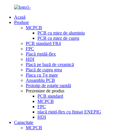
Acasă
Produse
MCPCB
PCB cu miez de aluminiu
PCB cu miez de cupru
PCB standard FR4
FPC
Placă rigidă-flex
HDI
Placă pe bază de ceramică
Placă de cupru grea
Placa cu Tg mare
Ansamblu PCB
Prototip de rotație rapidă
Prezentare de produs
PCB standard
MCPCB
FPC
placă rigid-flex cu finisaj ENEPIG
HDI
Capacitate
MCPCB