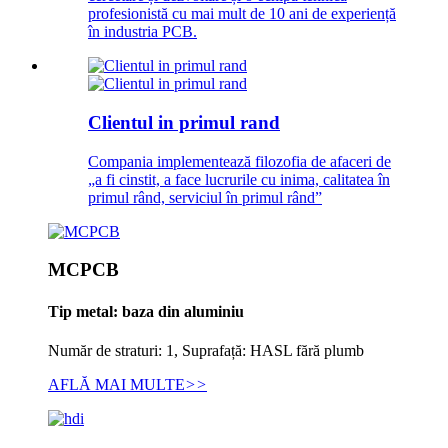
profesionistă cu mai mult de 10 ani de experiență
în industria PCB.
Clientul in primul rand
Compania implementează filozofia de afaceri de
„a fi cinstit, a face lucrurile cu inima, calitatea în
primul rând, serviciul în primul rând”
MCPCB
Tip metal: baza din aluminiu
Număr de straturi: 1, Suprafață: HASL fără plumb
AFLĂ MAI MULTE
>>