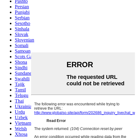
Pashto
Persian
Punjabi
Serbian
Sesotho
Sinhala
Slovak
Slovenian
Somali
Samoan
Scots Gaelic
Shona
Sindhi
Sundanese
Swahili
Tajik
Tamil
Telugu
Thai
Ukrainian
Urdu
Uzbek
Vietnamese
Welsh
Xhosa