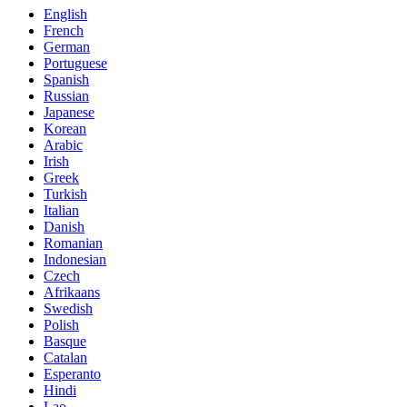
English
French
German
Portuguese
Spanish
Russian
Japanese
Korean
Arabic
Irish
Greek
Turkish
Italian
Danish
Romanian
Indonesian
Czech
Afrikaans
Swedish
Polish
Basque
Catalan
Esperanto
Hindi
Lao