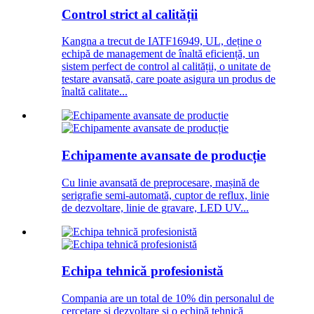
Control strict al calității
Kangna a trecut de IATF16949, UL, deține o
echipă de management de înaltă eficiență, un
sistem perfect de control al calității, o unitate de
testare avansată, care poate asigura un produs de
înaltă calitate...
Echipamente avansate de producție
Cu linie avansată de preprocesare, mașină de
serigrafie semi-automată, cuptor de reflux, linie
de dezvoltare, linie de gravare, LED UV...
Echipa tehnică profesionistă
Compania are un total de 10% din personalul de
cercetare și dezvoltare și o echipă tehnică