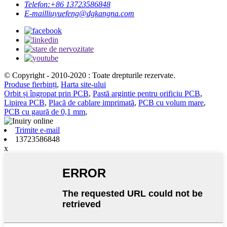
Telefon:
+86 13723586848
E-mail
liuyuefeng@dgkangna.com
© Copyright - 2010-2020 : Toate drepturile rezervate.
Produse fierbinți
,
Harta site-ului
Orbit și îngropat prin PCB
,
Pastă argintie pentru orificiu PCB
,
Lipirea PCB
,
Placă de cablare imprimată
,
PCB cu volum mare
,
PCB cu gaură de 0,1 mm
,
Trimite e-mail
13723586848
x