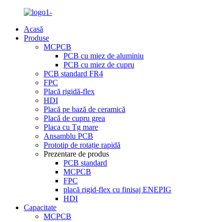
Acasă
Produse
MCPCB
PCB cu miez de aluminiu
PCB cu miez de cupru
PCB standard FR4
FPC
Placă rigidă-flex
HDI
Placă pe bază de ceramică
Placă de cupru grea
Placa cu Tg mare
Ansamblu PCB
Prototip de rotație rapidă
Prezentare de produs
PCB standard
MCPCB
FPC
placă rigid-flex cu finisaj ENEPIG
HDI
Capacitate
MCPCB