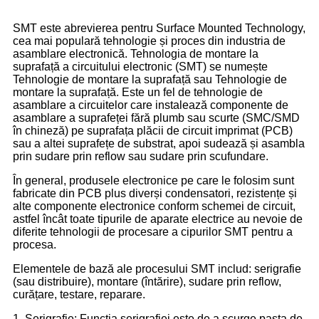
SMT este abrevierea pentru Surface Mounted Technology,
cea mai populară tehnologie și proces din industria de
asamblare electronică. Tehnologia de montare la
suprafață a circuitului electronic (SMT) se numește
Tehnologie de montare la suprafață sau Tehnologie de
montare la suprafață. Este un fel de tehnologie de
asamblare a circuitelor care instalează componente de
asamblare a suprafeței fără plumb sau scurte (SMC/SMD
în chineză) pe suprafața plăcii de circuit imprimat (PCB)
sau a altei suprafețe de substrat, apoi sudează și asambla
prin sudare prin reflow sau sudare prin scufundare.
În general, produsele electronice pe care le folosim sunt
fabricate din PCB plus diverși condensatori, rezistențe și
alte componente electronice conform schemei de circuit,
astfel încât toate tipurile de aparate electrice au nevoie de
diferite tehnologii de procesare a cipurilor SMT pentru a
procesa.
Elementele de bază ale procesului SMT includ: serigrafie
(sau distribuire), montare (întărire), sudare prin reflow,
curățare, testare, reparare.
1. Serigrafie: Funcția serigrafiei este de a scurge pasta de