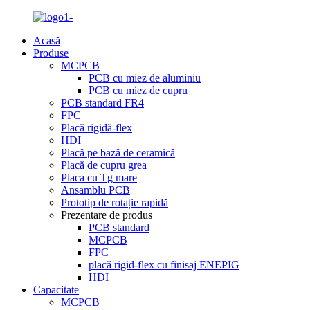
Acasă
Produse
MCPCB
PCB cu miez de aluminiu
PCB cu miez de cupru
PCB standard FR4
FPC
Placă rigidă-flex
HDI
Placă pe bază de ceramică
Placă de cupru grea
Placa cu Tg mare
Ansamblu PCB
Prototip de rotație rapidă
Prezentare de produs
PCB standard
MCPCB
FPC
placă rigid-flex cu finisaj ENEPIG
HDI
Capacitate
MCPCB