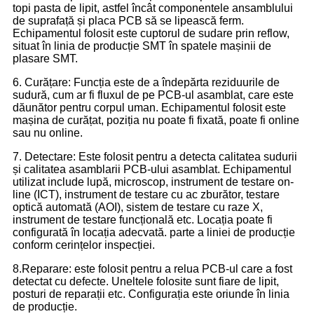
topi pasta de lipit, astfel încât componentele ansamblului
de suprafață și placa PCB să se lipească ferm.
Echipamentul folosit este cuptorul de sudare prin reflow,
situat în linia de producție SMT în spatele mașinii de
plasare SMT.
6. Curățare: Funcția este de a îndepărta reziduurile de
sudură, cum ar fi fluxul de pe PCB-ul asamblat, care este
dăunător pentru corpul uman. Echipamentul folosit este
mașina de curățat, poziția nu poate fi fixată, poate fi online
sau nu online.
7. Detectare: Este folosit pentru a detecta calitatea sudurii
și calitatea asamblarii PCB-ului asamblat. Echipamentul
utilizat include lupă, microscop, instrument de testare on-
line (ICT), instrument de testare cu ac zburător, testare
optică automată (AOI), sistem de testare cu raze X,
instrument de testare funcțională etc. Locația poate fi
configurată în locația adecvată. parte a liniei de producție
conform cerințelor inspecției.
8.Reparare: este folosit pentru a relua PCB-ul care a fost
detectat cu defecte. Uneltele folosite sunt fiare de lipit,
posturi de reparații etc. Configurația este oriunde în linia
de producție.