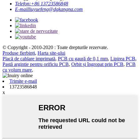
Telefon:
+86 13723586848
E-mail
liuyuefeng@dgkangna.com
© Copyright - 2010-2020 : Toate drepturile rezervate.
Produse fierbinți
,
Harta site-ului
Placă de cablare imprimată
,
PCB cu gaură de 0,1 mm
,
Lipirea PCB
,
Pastă argintie pentru orificiu PCB
,
Orbit și îngropat prin PCB
,
PCB
cu volum mare
,
Trimite e-mail
13723586848
x