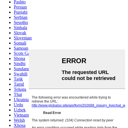
Pashto
Persian
Punjabi
Serbian
Sesotho
Sinhala
Slovak
Slovenian
Somali
Samoan
Scots Gaelic
Shona
Sindhi
Sundanese
Swahili
Tajik
Tamil
Telugu
Thai
Ukrainian
Urdu
Uzbek
Vietnamese
Welsh
Xhosa