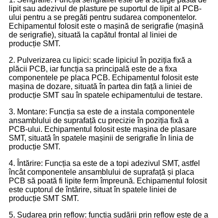
lipit sau adezivul de plasture pe suportul de lipit al PCB-
ului pentru a se pregăti pentru sudarea componentelor.
Echipamentul folosit este o mașină de serigrafie (mașină
de serigrafie), situată la capătul frontal al liniei de
producție SMT.
2. Pulverizarea cu lipici: scade lipiciul în poziția fixă ​​a
plăcii PCB, iar funcția sa principală este de a fixa
componentele pe placa PCB. Echipamentul folosit este
mașina de dozare, situată în partea din față a liniei de
producție SMT sau în spatele echipamentului de testare.
3. Montare: Funcția sa este de a instala componentele
ansamblului de suprafață cu precizie în poziția fixă ​​a
PCB-ului. Echipamentul folosit este mașina de plasare
SMT, situată în spatele mașinii de serigrafie în linia de
producție SMT.
4. Întărire: Funcția sa este de a topi adezivul SMT, astfel
încât componentele ansamblului de suprafață și placa
PCB să poată fi lipite ferm împreună. Echipamentul folosit
este cuptorul de întărire, situat în spatele liniei de
producție SMT SMT.
5. Sudarea prin reflow: funcția sudării prin reflow este de a