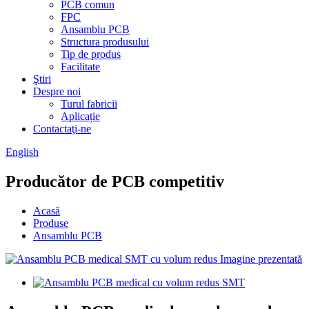
PCB comun
FPC
Ansamblu PCB
Structura produsului
Tip de produs
Facilitate
Ştiri
Despre noi
Turul fabricii
Aplicație
Contactaţi-ne
English
Producător de PCB competitiv
Acasă
Produse
Ansamblu PCB